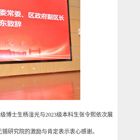
22级博士生杨淦光与2023级本科生张令熙依次展
无锡研究院的激励与肯定表示衷心感谢。