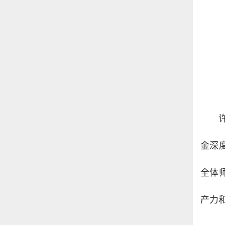
金深
全体
产力