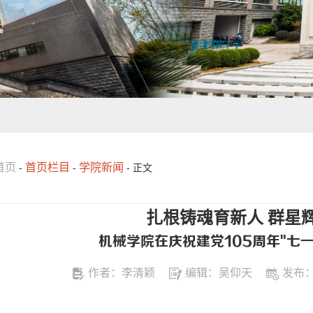
首页
首页栏目
学院新闻
-
-
- 正文
扎根铸魂育新人 群星
机械学院在庆祝建党105周年"七
作者：李清颖
编辑：吴仰天
发布：2