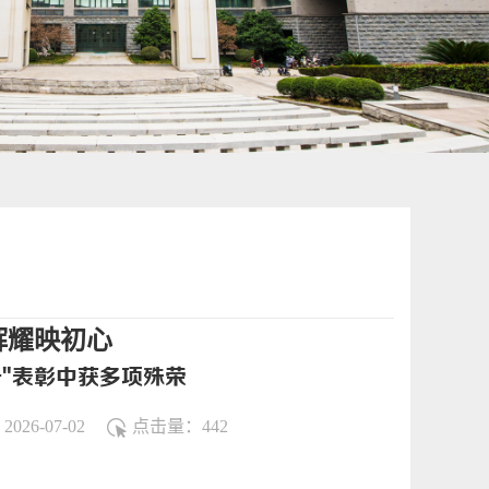
辉耀映初心
一"表彰中获多项殊荣
026-07-02
点击量：
442