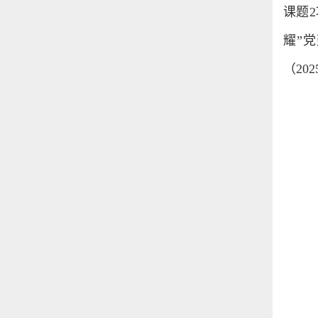
课题
耀”
（2