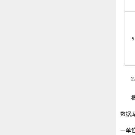
根
数据
一单