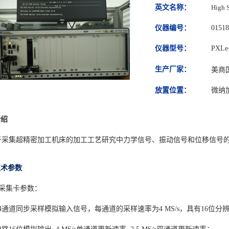
英文
名称
：
High S
仪器编号：
01518
仪器型号：
PXLe
生产厂家：
美商
放置位置：
微纳
介绍
于采集超精密加工机床的加工工艺研究中力学信号、振动信号和位移信号
术参数
采集卡参数：
4通道同步采样模拟输入信号，每通道的采样速率为4 MS/s，具有16位分