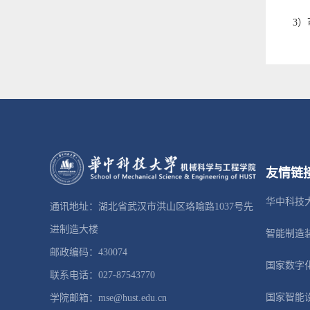
3）可
友情链
华中科技
通讯地址：湖北省武汉市洪山区珞喻路1037号先
进制造大楼
智能制造
邮政编码：430074
国家数字
联系电话：027-87543770
国家智能
学院邮箱：mse@hust.edu.cn