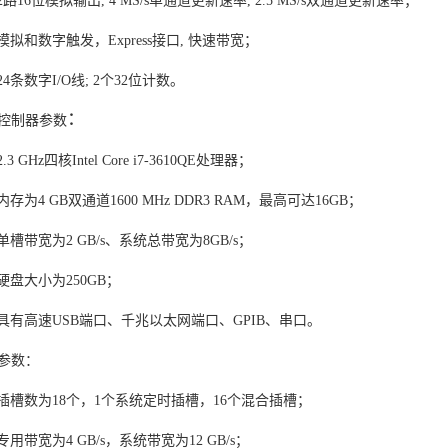
2路16位模拟输出, 4 MS/s单通道更新速率, 2.5 MS/s双通道更新速率；
模拟和数字触发，Express接口, 快速带宽；
24条数字I/O线; 2个32位计数。
：
控制器参数
.3 GHz四核Intel Core i7-3610QE处理器；
内存为4 GB双通道1600 MHz DDR3 RAM，最高可达16GB；
单槽带宽为2 GB/s、系统总带宽为8GB/s；
硬盘大小为250GB；
具有高速USB端口、千兆以太网端口、GPIB、串口。
参数：
插槽数为18个，1个系统定时插槽，16个混合插槽；
专用带宽为4 GB/s，系统带宽为12 GB/s；