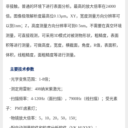
非接触，普通的环境下进行表面分析。最高的放大倍率在24000
倍。图像极限解析度最高位0.13μm。XY，宽度测量方向分辨率可
以到1nm；Z，高度测量方向分辨率可到0.5nm。不需要在真空环境
测量，可直接观测，可采用3D模式对被测物形状，粗糙度，表面
积等进行测量，可做高度，宽度，横截面，角度，R值，表面积，
体积，线粗糙度，面粗糙度等进行测量。
主要技术参数
·
光学变焦范围：1-8倍；
·
测定用雷射：408纳米紫激光；
·
扫描频率：4-120Hz（面扫描），7900Hz（线扫描）；受光素
子： PMT卤素灯；
·
物镜放大倍率：5，10，20，50，150；
·
配自动测量软件和粒度分析软件（VK-H1XVE）：