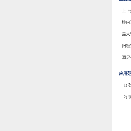
·
上下
·
腔内
·
最大
·
阳极键
·
满足
应用
1)
2)