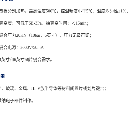
热板分别加热，最高温度500℃，控温精度小于5℃；温度均匀
真空度：可低于5E-3Pa，抽真空时间：＜15min；
键合压力20KN（10bar，6英寸），压力无级可调；
合电源：2000V/50mA
4英寸和6英寸圆片键合需求。
范围
 硅、玻璃、金属、III-V族半导体等材料间圆片或划片键合；
 微纳电子器件制作。