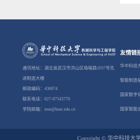
友情链
华中科技
通讯地址：湖北省武汉市洪山区珞喻路1037号先
进制造大楼
智能制造
邮政编码：430074
国家数字
联系电话：027-87543770
国家智能
学院邮箱：mse@hust.edu.cn
Copyright © 华中