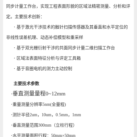
同步计量工作台，实现工程表面形貌的区域法精密测量、分析和评
定。主要技术创新：
·
基于激光干涉技术的触针扫描传感器及其垂直和水平定位的
非线性误差机理、动态补偿模型和重采样
·
基于双光栅衍射干涉的共面同步计量二维扫描工作台
·
区域法表面特征分析与评定工具箱
·
基于音圈电机的测力主动控制
主要技术参数
垂直测量量程0~12mm
·
·
重量测量分辨率5nm(全量程)
·
测针半径2um，10um，0.5mm，1mm
·
垂直测量范围300mm（立柱行程）
·
水平测量面积行程：50mm×50mm