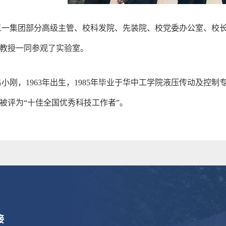
三一集团部分高级主管、校科发院、先装院、校党委办公室、校
教授一同参观了实验室。
易小刚，
1963
年出生，
1985
年毕业于华中工学院液压传动及控制
被评为
“
十佳全国优秀科技工作者
”
。
接