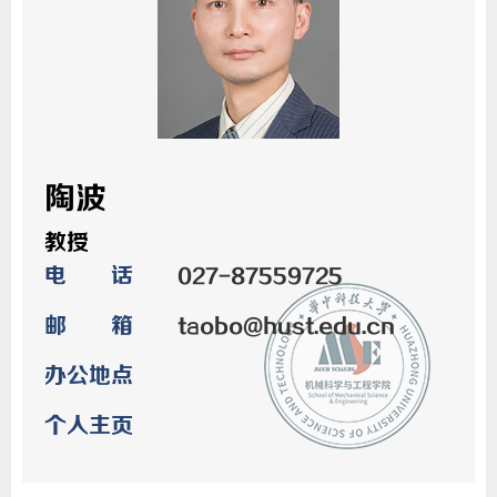
陶波
教授
电 话
027-87559725
邮 箱
taobo@hust.edu.cn
办公地点
个人主页