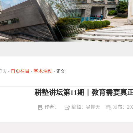
首页
首页栏目
学术活动
-
-
- 正文
耕塾讲坛第11期丨教育需要真
作者：
编辑：吴仰天
发布：2024