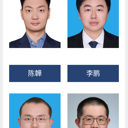
陈韡
李鹏