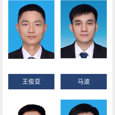
王俊亚
马波