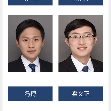
冯搏
翟文正