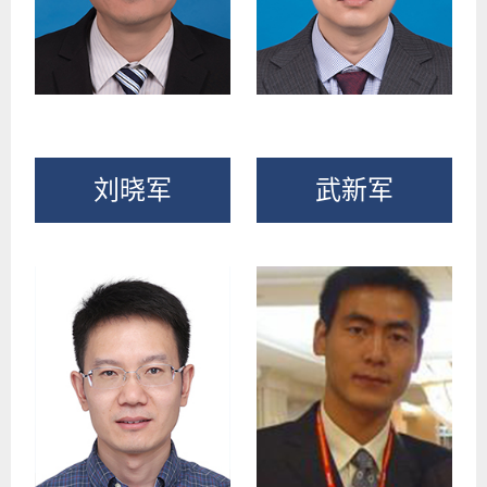
刘晓军
武新军