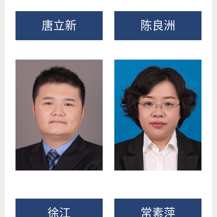
唐立新
陈良洲
徐江
常素萍