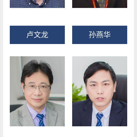
卢文龙
孙燕华