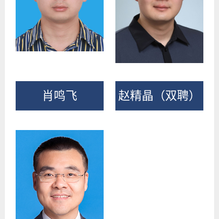
肖鸣飞
赵精晶（双聘）