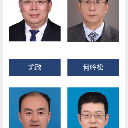
尤政
何岭松