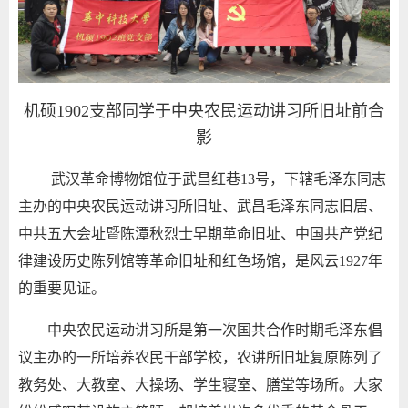
机硕
1902
支部同学于中央农民运动讲习所旧址前合
影
武汉革命博物馆
位于武昌红巷
13
号，下辖毛泽东同志
主办的中央农民运动讲习所旧址、武昌毛泽东同志旧居、
中共五大会址暨陈潭秋烈士早期革命旧址、中国共产党纪
律建设历史陈列馆等革命旧址和红色场馆，是风云
1927
年
的重要见证。
中央农民运动讲习所是第一次国共合作时期毛泽东倡
议主办的一所培养农民干部学校，农讲所旧址复原陈列了
教务处、大教室、大操场、学生寝室、膳堂等场所。大家