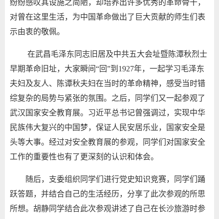
纷纷感叹其设施之简陋，却培养出许多优秀的革命骨干，
对曾在这里生活
，为中国革命做出了巨大贡献的师生们表
示由衷的敬佩。
在武昌毛泽东同志旧居及
中共五大会址暨陈潭秋烈士
早期革命旧址，大家瞬间“回”到
1927
年，一起学习毛泽东
夫妇及友人、陈谭秋夫妇在当时的革命精神，感受当时错
综复杂的局势与紧张的氛围。之后，同学们又一起参观了
武汉国家安全教育展。习近平总书记曾强调过，实现中华
民族伟大复兴的中国梦，保证人民安居乐业，国家安全是
头等大事。经过对安全教育展的参观，同学们对国家安全
工作的重要性也有了更深刻的认识和体会。
随后，支委组织同学们进行党史知识竞赛，
同学们踊
跃答题，并结合自己的生活经历，分享了此次参观的所思
所想。胡静同学结合此次参观讲述了自己在长沙旅游时参