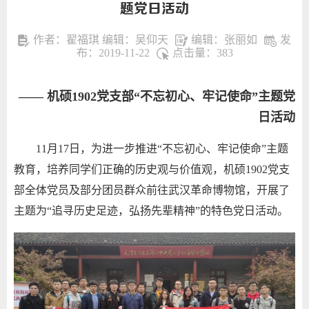
题党日活动
作者：翟福琪 编辑：吴仰天
编辑：张丽如
发
布：2019-11-22
点击量：
383
——
机硕1902党支部“不忘初心、牢记使命”主题党
日活动
11
月
17
日，为进一步推进“不忘初心、牢记使命”主题
教育，培养同学们正确的历史观与价值观，机硕
1902
党支
部全体党员及部分团员群众前往武汉革命博物馆，开展了
主题为“
追寻历史足迹，弘扬先辈精神
”的特色党日活动。