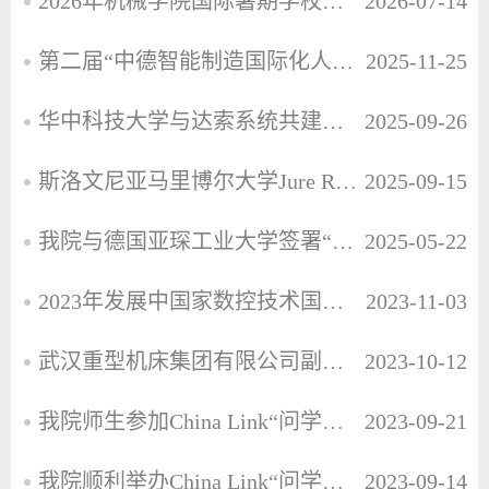
2026年机械学院国际暑期学校开设亚琛工大机器人系列精品课程
2026-07-14
第二届“中德智能制造国际化人才培养项目”启动
2025-11-25
华中科技大学与达索系统共建卓越教育中心
2025-09-26
斯洛文尼亚马里博尔大学Jure Ravnik教授受邀来我院讲授研究生课程
2025-09-15
我院与德国亚琛工业大学签署“3+1+2”本硕衔接项目合作协议
2025-05-22
2023年发展中国家数控技术国际培训班在华中科技大学正式开班
2023-11-03
武汉重型机床集团有限公司副总经理陈昳一行来访洽谈卓越工程师培养
2023-10-12
我院师生参加China Link“问学华中大”项目开营仪式
2023-09-21
我院顺利举办China Link“问学华中大”专场暑期研学活动
2023-09-14