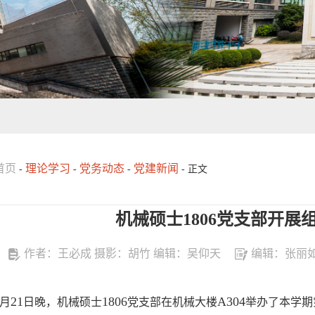
首页
理论学习
党务动态
党建新闻
-
-
-
- 正文
机械硕士1806党支部开展
作者：王必成 摄影：胡竹 编辑：吴仰天
编辑：张丽
21
1806
A304
月
日晚，机械硕士
党支部在机械大楼
举办了本学期