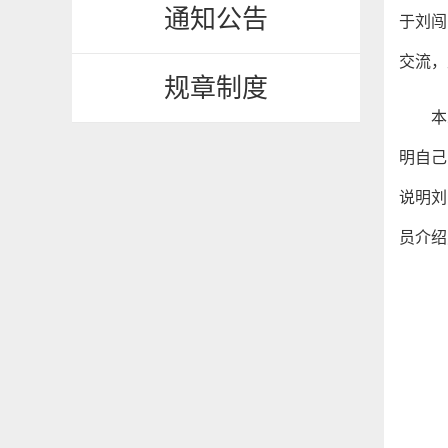
通知公告
于刘闯
交流，
规章制度
本
明自己
说明刘
员介绍