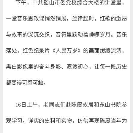
下午，中共韶山市委党校综合大楼的讲堂里，
一堂音乐思政课悄然铺展。旋律起时，红歌的激昂
与故事的深沉交织，音符里跃动着峥嵘岁月。音乐
落处，红色纪录片《人民万岁》的画面缓缓流淌，
黑白影像里的奋斗身影、滚烫初心，让每一段历史
都变得可感可触。
16日上午，老同志们赴陈赓故居和东山书院参
观学习。详实的史料和实物，仿佛再现陈赓当年为