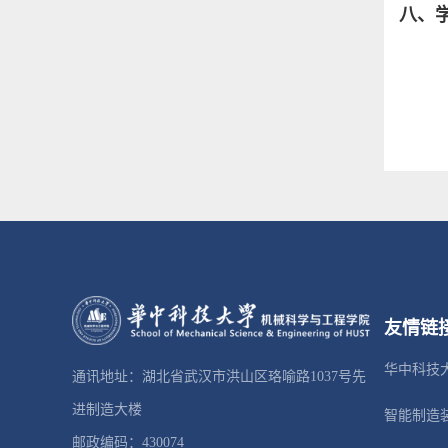
八、
友情链
华中科技
通讯地址：湖北省武汉市洪山区珞喻路1037号先
进制造大楼
智能制造
邮政编码：430074