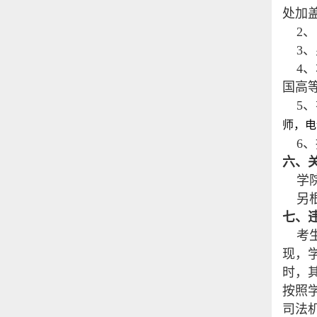
处加
2
、
3
、
4
、
国高
5
、
师，电话
6
、
六、
学
另
七、
考
现，
时，
按照
司法