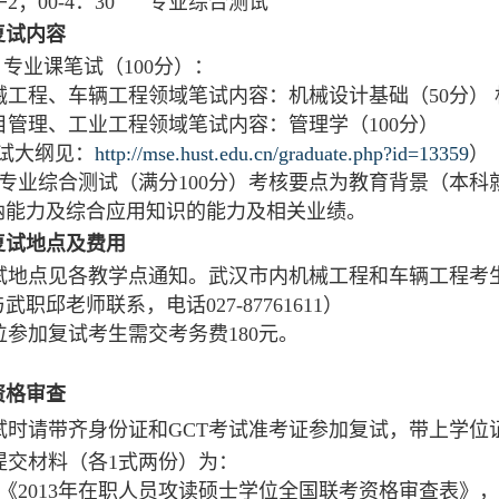
午2；00-4：30 专业综合测试
复试内容
 专业课笔试（100分）：
械工程、车辆工程领域笔试内容：机械设计基础（50分） 
目管理、工业工程领域笔试内容：管理学（100分）
试大纲见：
http://mse.hust.edu.cn/graduate.php?id=13359
）
专业综合测试（满分100分）考核要点为教育背景（本
纳能力及综合应用知识的能力及相关业绩。
复试地点及费用
试地点见各教学点通知。武汉市内机械工程和车辆工程考
武职邱老师联系，电话027-87761611）
位参加复试考生需交考务费180元。
资格审查
试时请带齐身份证和GCT考试准考证参加复试，带上学位
提交材料（各1式两份）为：
《2013年在职人员攻读硕士学位全国联考资格审查表》