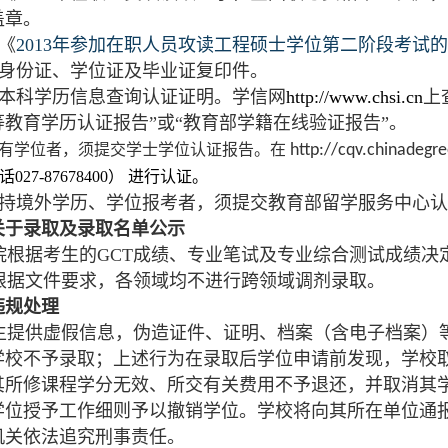
盖章。
《
2013
年参加在职人员攻读工程硕士学位第二阶段考试的
身份证、学位证及毕业证复印件。
本科学历信息查询认证证明。学信网
http://www.chsi.cn
上
等教育学历认证报告”或“教育部学籍在线验证报告”。
有学位者，须提交学士学位认证报告。在
http://cqv.chinadegr
027-87678400）
进行认证。
持境外学历、学位报考者，须提交教育部留学服务中心认
关于录取及录取名单公示
院根据考生的GCT成绩、专业笔试及专业综合测试成绩决
根据文件要求，各领域均不进行跨领域调剂录取。
违规处理
生提供虚假信息，伪造证件、证明、档案（含电子档案）
学校不予录取；上述行为在录取后学位申请前发现，学校
其所修课程学分无效、所交有关费用不予退还，并取消其
学位授予工作细则予以撤销学位。学校将向其所在单位通
机关依法追究刑事责任。