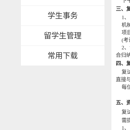
下
三、
学生事务
1
、
机
项
留学生管理
(
考
2
、
常用下载
合归
四、
复
直接与
每
五、
复
需
1
、