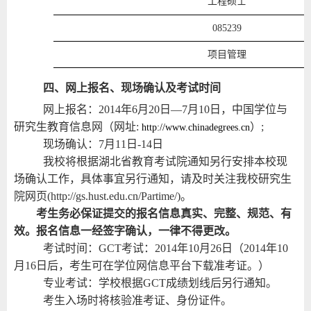
工程硕士
085239
项目管理
四、网上报名、现场确认及考试时间
网上报名：
2014
年
6
月
20
日
—7
月
10
日，中国学位与
研究生教育信息网（网址
:
）
;
http://www.chinadegrees.cn
现场确认：
7
月
11
日
-14
日
我校将根据湖北省教育考试院通知另行安排本校现
场确认工作，具体事宜另行通知，
请及时关注我校研究生
院网页
(
http://gs.hust.edu.cn/Partime/
)
。
考生务必保证提交的报名信息真实、完整、规范、有
效。报名信息一经签字确认，一律不得更改。
考试时间：
GCT
考试：
2014
年
10
月
26
日（
2014
年
10
月
16
日后，考生可在学位网信息平台下载准考证。）
专业考试：学校根据
GCT
成绩划线后另行通知。
考生入场时将核验准考证、身份证件。