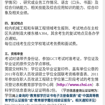
学情况）、研究或业务工作情况、语言（口头、书面）及
综合归纳能力、相关技能及综合应用知识的能力、综合印
象及相关业绩。
四、复试地点
校内机械工程和车辆工程领域考生报到、考试地点在主校
区先进制造大楼东楼A304，其余考生的复试地点见各办学
点通知。
每位过线考生应交学校笔试考务费和面试费。
五、资格审查
考试时请带齐身份证、参加GCT考试时准考证，学位证及
毕业证的原件交办学点审核。
需提交材料为：学位证及毕业证复印件、盖有单位公章的
2011年在职人员攻读硕士学位全国联考资格审查表、2011
年参加在职人员攻读工程硕士学位第二阶段考试的
考生情
况登记表
和教育部学信中心网（
http://www.chsi.cn
）本
科学历信息查询认证证明各2份。（学
历信息查询认证证明为：
学信
网
上查询的
“
教育部学历证书电子注册备案表
”
或
“
中国高等教
育学历认证报告
”
或
“
教育部学籍在线验证报告
”
。相关通知详见
）