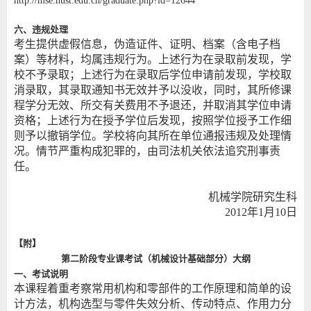
http://mse.hust.edu.cn/graduate.php?id=12644
六、违规处理
考生提供虚假信息，伪造证件、证明、档案（含电子档
案）等材料，均属违规行为。上述行为在录取前发现，学
校不予录取；上述行为在录取后学位申请前发现，学校取
消录取，其录取通知书无效并予以没收，同时，其所修课
程学分无效、所交有关费用不予退还，并取消其学位申请
资格；上述行为在授予学位后发现，按照学位授予工作细
则予以撤销学位。学校将向其所在单位通报违规及处理情
况。情节严重构成犯罪的，由司法机关依法追究刑事责
任。
机械学院研究生科
2012年1月10日
【附】
第二阶段专业课考试（机械设计基础部分）大纲
一、考试说明
本课程着重考察常用机构和零部件的工作原理和简单的设
计方法，机构选型与零件失效分析、传动特点、作用力分