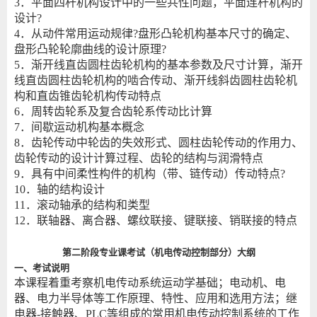
3．平面四杆机构设计中的一些共性问题，平面连杆机构的
设计?
4．从动件常用运动规律?盘形凸轮机构基本尺寸的确定、
盘形凸轮轮廓曲线的设计原理?
5．渐开线直齿圆柱齿轮机构的基本参数及尺寸计算，渐开
线直齿圆柱齿轮机构的啮合传动、渐开线斜齿圆柱齿轮机
构和直齿锥齿轮机构传动特点
6．周转齿轮系及复合齿轮系传动比计算
7．间歇运动机构基本概念
8．齿轮传动中轮齿的失效形式、圆柱齿轮传动的作用力、
齿轮传动的设计计算过程、齿轮的结构与润滑特点
9．具有中间柔性构件的机构（带、链传动）传动特点?
10．轴的结构设计
11．滚动轴承的结构和类型
12．联轴器、离合器、螺纹联接、键联接、销联接的特点
第二阶段专业课考试（
机电传动控制
部分）大纲
一、考试说明
本课程着重考察机电传动系统运动学基础；电动机、电
器、电力半导体等工作原理、特性、应用和选用方法；继
电器-接触器、PLC等组成的常用机电传动控制系统的工作