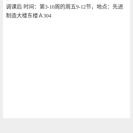
调课后 时间：
第3-10周的周五9-12节
，地点：先进
制造大楼东楼Ａ304