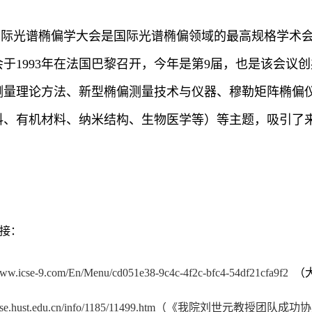
国际光谱椭偏学大会是国际光谱椭偏领域的最高规格学术
会于1993年在法国巴黎召开，今年是第9届，也是该会议
测量理论方法、新型椭偏测量技术与仪器、穆勒矩阵椭偏
料、有机材料、纳米结构、生物医学等）等主题，吸引了来自
接：
/www.icse-9.com/En/Menu/cd051e38-9c4c-4f2c-bfc4-54df21cfa9f2
（
mse.hust.edu.cn/info/1185/11499.htm
（《我院刘世元教授团队成功协