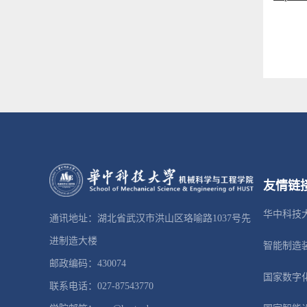
友情链
华中科技
通讯地址：湖北省武汉市洪山区珞喻路1037号先
进制造大楼
智能制造
邮政编码：430074
国家数字
联系电话：027-87543770