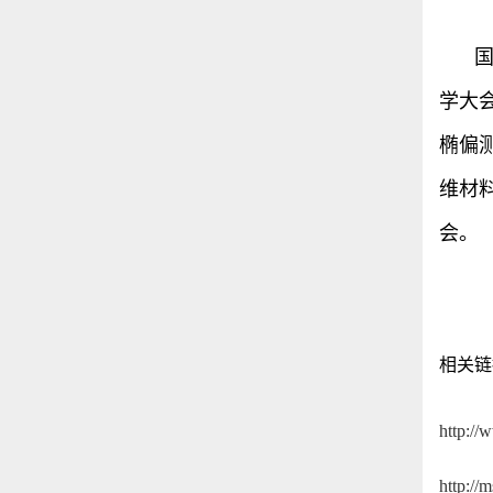
学大
椭偏
维材
会。
相关链
http:/
http://