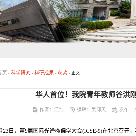
首页
科学研究
科研成果
获奖
-
-
-
- 正文
华人首位！我院青年教师谷洪
作者：江浩
编辑：吴仰天
发布：202
月23日，第9届国际光谱椭偏学大会(ICSE-9)在北京召开