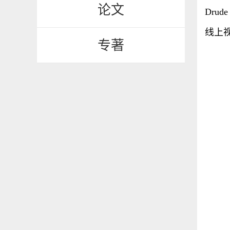
论文
Dru
线上视
专著