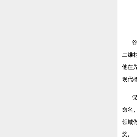
二维材料
他在
现代椭
保
命名
领域
奖。