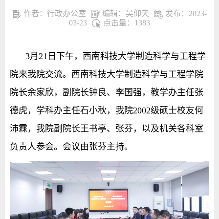
作者：行政办公室
编辑：吴仰天
发布：2023-
03-23
点击量：
1383
3
月
21
日下午，西南科技大学制造科学与工程学
院来我院交流。西南科技大学制造科学与工程学院
院长余家欣，副院长钟良、李国强，教学办主任张
德虎，学科办主任石小秋，我院
2002
级硕士校友何
沛霖，
我院副院长王书亭、张芬，以及机关各科室
负责人参会。会议由张芬主持。