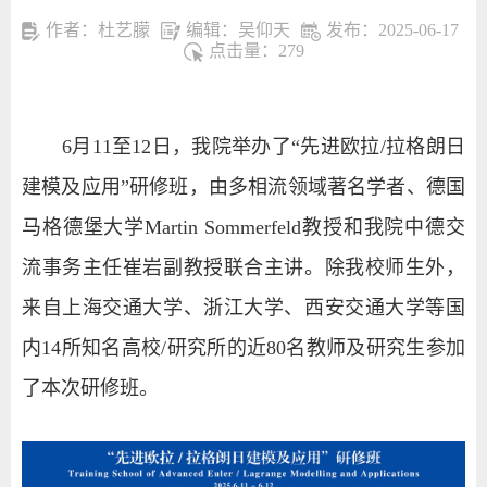
作者：杜艺朦
编辑：吴仰天
发布：2025-06-17
点击量：
279
6
月
11
至
12
日，我院举办了“先进欧拉
/
拉格朗日
建模及应用”研修班，由多相流领域著名学者、德国
马格德堡大学
Martin Sommerfeld
教授和我院中德交
流事务主任崔岩副教授联合主讲。除我校师生外，
来自上海交通大学、浙江大学、西安交通大学等国
内
14
所知名高校
/
研究所的近
80
名教师及研究生参加
了本次研修班。