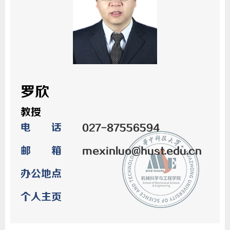
罗欣
教授
电 话
027-87556594
邮 箱
mexinluo@hust.edu.cn
办公地点
个人主页