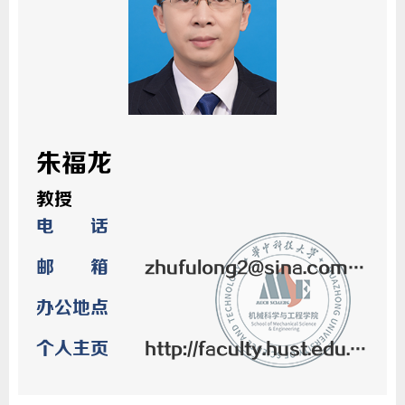
朱福龙
教授
电 话
邮 箱
zhufulong2@sina.com zhufulong@hust.edu.cn
办公地点
个人主页
http://faculty.hust.edu.cn/zhufulong/zh_CN/index.htm