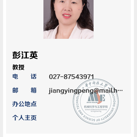
彭江英
教授
电 话
027-87543971
邮 箱
jiangyingpeng@mail.hust.edu.cn
办公地点
个人主页