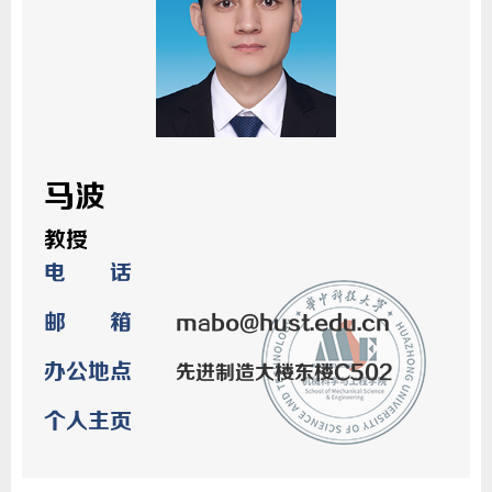
马波
教授
电 话
邮 箱
mabo@hust.edu.cn
办公地点
先进制造大楼东楼C502
个人主页