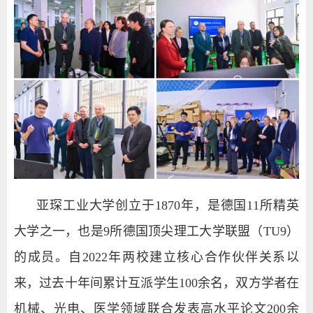
亚琛工业大学创立于
1870
年，是德国
11
所精英
大学之一，也是
9
所德国顶尖理工大学联盟（
TU9
）
的成员。自
2022
年两校建立核心合作伙伴关系以
来，过去十年间累计互派学生
100
余名，双方学者在
机械、光电、医学领域联合发表高水平论文
200
余