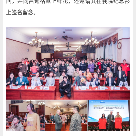
问，并向吕迪格献上鲜花，还邀请其在我院纪念衫
上签名留念。