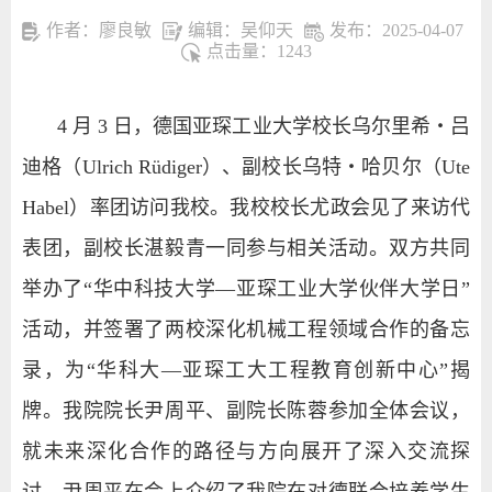
作者：廖良敏
编辑：吴仰天
发布：2025-04-07
点击量：
1243
4 月 3 日，德国亚琛工业大学校长乌尔里希・吕
迪格（Ulrich Rüdiger）、副校长乌特・哈贝尔（Ute
Habel）率团访问我校。我校校长尤政会见了来访代
表团，副校长湛毅青一同参与相关活动。双方共同
举办了“华中科技大学—亚琛工业大学伙伴大学日”
活动，并签署了两校深化机械工程领域合作的备忘
录，为“华科大—亚琛工大工程教育创新中心”揭
牌。我院院长尹周平、副院长陈蓉参加全体会议，
就未来深化合作的路径与方向展开了深入交流探