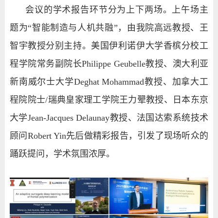
会议的学术报告环节分为上下两场。上午场主
题为“智能制造与人机共融”，
由我院高远教授、王
智宇教授分别主持。
美国伊利诺伊大学香槟分校工
程学院常务副院长
Philippe Geubelle
教授、澳大利亚
新南威尔士大学
Deghat Mohammad
教授、加拿大工
程院院士
/
瑞典皇家理工学院王力
翚教授、日本东京
大学
Jean-Jacques Delaunay
教授、法国达索系统技术
顾问
Robert Yin
先后做精彩报告，引发了现场听众的
踊跃提问，学术氛围浓厚。