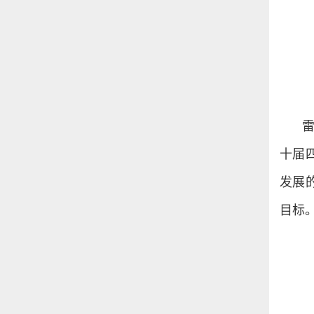
十届
发展
目标