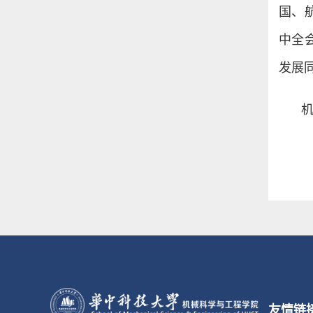
国、
中全
发展
友情链