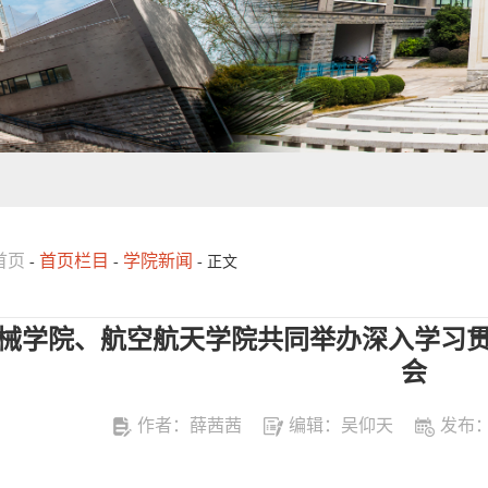
首页
首页栏目
学院新闻
-
-
- 正文
械学院、航空航天学院共同举办深入学习
会
作者：薛茜茜
编辑：吴仰天
发布：2