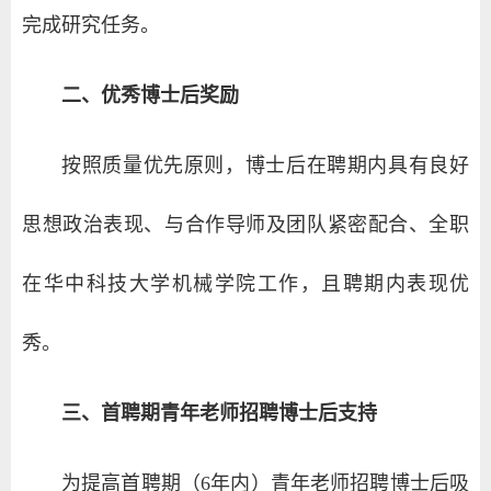
完成研究任务。
二、优秀博士后奖励
按照质量优先原则，博士后在聘期内具有良好
思想政治表现、与合作导师及团队紧密配合、全职
在华中科技大学机械学院工作，且聘期内表现优
秀。
三、首聘期青年老师招聘博士后支持
为提高首聘期（6年内）青年老师招聘博士后吸