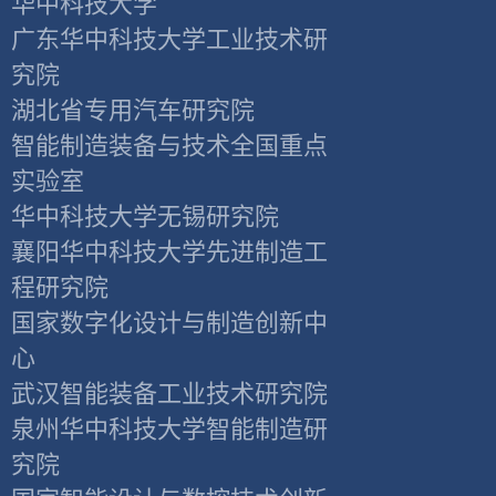
华中科技大学
广东华中科技大学工业技术研
究院
湖北省专用汽车研究院
智能制造装备与技术全国重点
实验室
华中科技大学无锡研究院
襄阳华中科技大学先进制造工
程研究院
国家数字化设计与制造创新中
心
武汉智能装备工业技术研究院
泉州华中科技大学智能制造研
究院