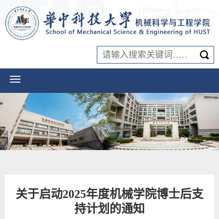
关于启动2025年度机械学院博士后支
持计划的通知