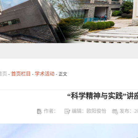
首页
首页栏目
学术活动
-
-
- 正文
“科学精神与实践”讲座
作者：
编辑：欧阳俊怡
发布：202