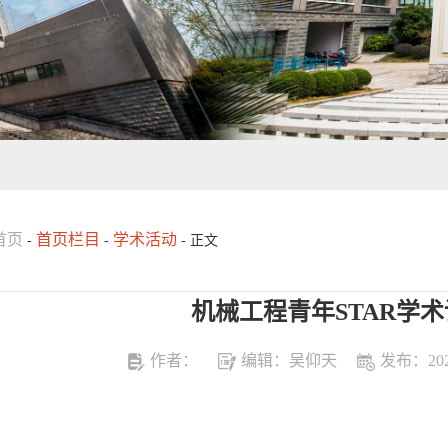
首页
首页栏目
学术活动
-
-
- 正文
机械工程青年STAR学术
作者：
编辑：吴仰天
发布：2024