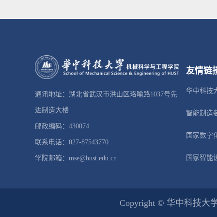
友情链
华中科技
通讯地址：湖北省武汉市洪山区珞喻路1037号先
进制造大楼
智能制造
邮政编码：430074
国家数字
联系电话：027-87543770
国家智能
学院邮箱：mse@hust.edu.cn
Copyright © 华中