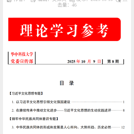
击量：
46