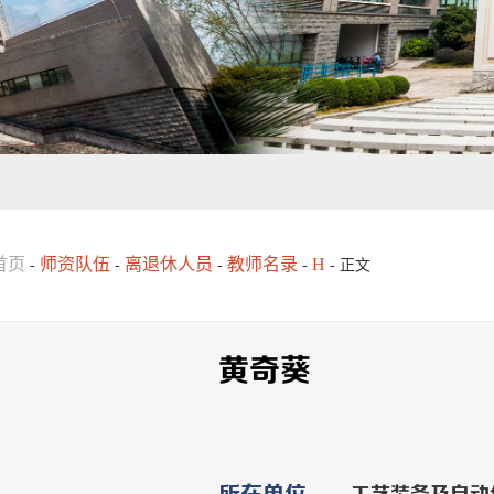
首页
师资队伍
离退休人员
教师名录
H
-
-
-
-
- 正文
黄奇葵