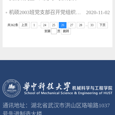
机硕2003班党支部召开党组织生活会
2020-11-02
...
...
共362条
上页
1
24
25
26
27
28
33
下页
到第
页
跳转
通讯地址：湖北省武汉市洪山区珞喻路1037
号先进制造大楼