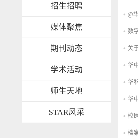
招生招聘
@
媒体聚焦
数
期刊动态
关
华
学术活动
华
师生天地
华
STAR风采
校
档