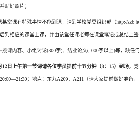
并贴好照片；
果某堂课有特殊事情不能到课，请到学校党委组织部（
http://zzb.h
后到相应的课堂上课，并由该堂任课老师在课堂笔记或总结上签
讲授课内容、小组讨论
(300
字
)
、结业论文
(1000
字以上
)
等，缺任
月
12
日上午第一节课请各位学员提前十五分钟（
8
：
15
）到场
。党
20:00
—
21:30
；地点：东九
A209
，
A211
（请大家提前做好准备，