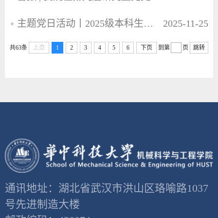
主题党日活动丨2025级本科生党支部开展11月主题党日活动
2025-11-25
共63条
上页
1
2
3
4
5
6
下页
到第
页
跳转
通讯地址：湖北省武汉市洪山区珞喻路1037
号先进制造大楼