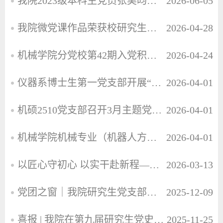
我院2023级本科生党员张昊昀获评校“党员标兵”
2026-06-05
我院微党课作品荣获校研究生微党课大赛二等奖
2026-04-28
机械学院分党校第42期入党积极分子培训班顺利举办
2026-04-24
仪器系博士生第一党支部开展“学理论、明思想、固信念、启新程”主题党日
2026-04-01
机硕2510党支部召开3月主题党日活动暨民主评议党员大会
2026-04-01
机械学院机械专业（机器人方向）2022级本科生党支部开展主题3月党日活动
2026-04-01
以匠心守初心 以实干赴新程——机械学子热议两会话担当
2026-03-13
党团之窗｜我院研究生党支部与马克思主义学院研究生党支部共同开展十一月主题党日活动
2025-12-09
喜报 | 我院在第九届研究生党史知识竞赛中再创佳绩！
2025-11-25