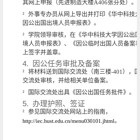
其网上申报（先进制造大楼
A406
张芬处）。
²
外事专办员从网上导出并打印《华中科技
因公出国出境人员申报表》。
²
学院领导审核，在《华中科技大学因公出
境人员申报表》、《因公临时出国人员备案
上签字并盖章。
4.
因公任务审批及备案
²
将材料送到国际交流处（南三楼
-401
），
交流处审核，并给相关单位备案。
²
国际交流处出具《因公出国任务批件》。
5.
办理护照、签证
²
参见国际交流处网站上的指南，
。
http://iec.hust.edu.cn/menu030101.jhtml