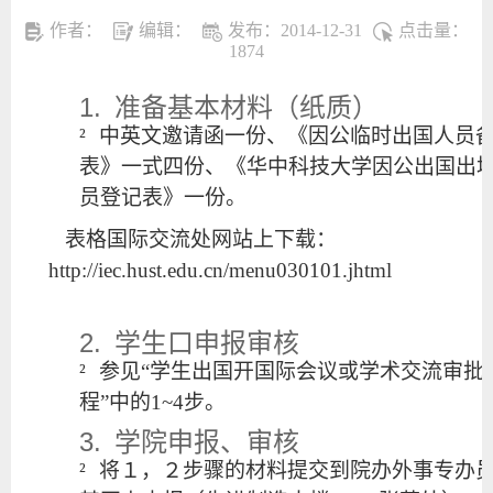
作者：
编辑：
发布：2014-12-31
点击量：
1874
1.
准备基本材料（纸质）
²
中英文邀请函一份、《因公临时出国人员
表》一式四份、《华中科技大学因公出国出
员登记表》一份。
表格国际交流处网站上下载：
http://iec.hust.edu.cn/menu030101.jhtml
2.
学生口申报审核
²
参见“学生出国开国际会议或学术交流审批
程”中的
1~4
步。
3.
学院申报、审核
²
将１，２步骤的材料提交到院办外事专办