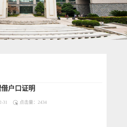
理借户口证明
-31
点击量：
2434