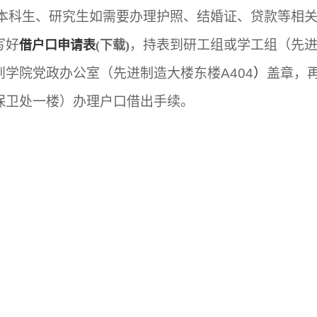
本科生、研究生如需要办理护照、结婚证、贷款等相
写好
，持表到研工组或学工组（先
借户口申请表
(下载)
到学院党政办公室（先进制造大楼东楼
A404
）
盖章，
保卫处一楼）办理户口借出手续。