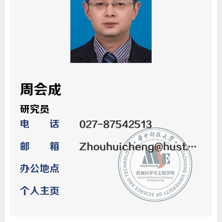
周会成
研究员
电 话
027-87542513
邮 箱
Zhouhuicheng@hust.edu.cn
办公地点
个人主页