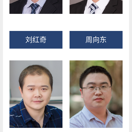
刘红奇
周向东