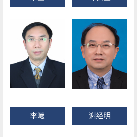
李曦
谢经明