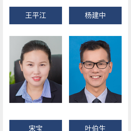
王平江
杨建中
宋宝
叶伯生