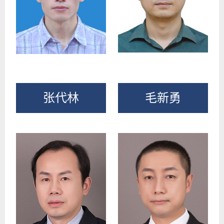
张代林
毛新勇