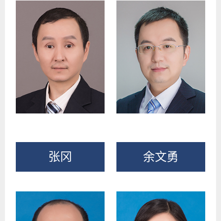
张冈
余文勇