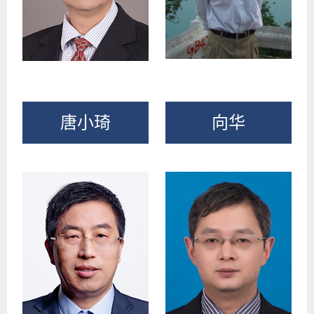
唐小琦
向华