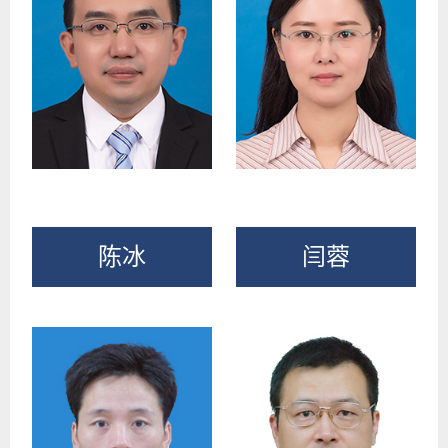
陈冰
闫蓉