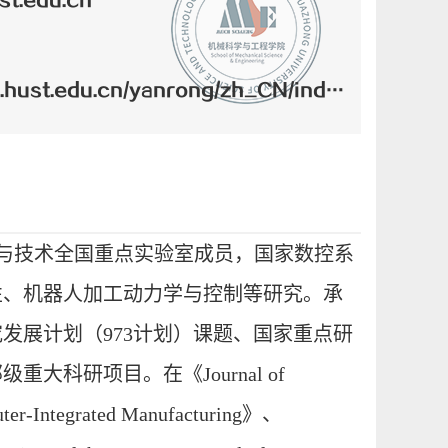
t.edu.cn
.hust.edu.cn/yanrong/zh_CN/index.htm