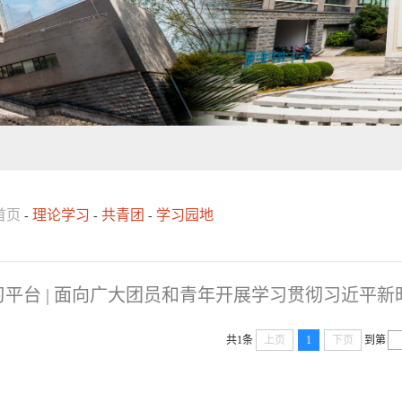
首页
理论学习
共青团
学习园地
-
-
-
共1条
上页
1
下页
到第