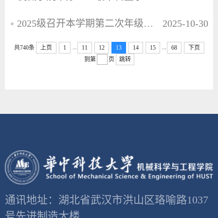
2025级召开本学期第二次年级大会
2025-10-30
...
...
共740条
上页
1
11
12
13
14
15
68
下页
到第
页
跳转
通讯地址：湖北省武汉市洪山区珞喻路1037
号先进制造大楼