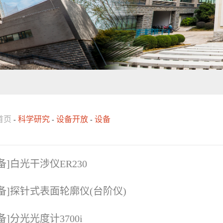
首页
科学研究
设备开放
设备
-
-
-
备]白光干涉仪ER230
备]探针式表面轮廓仪(台阶仪)
备]分光光度计3700i