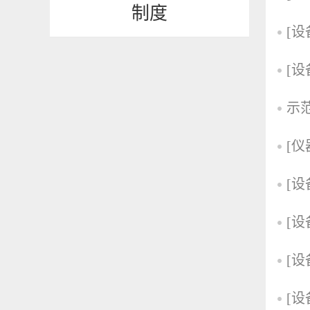
制度
[
[
示
[
[
[
[
[