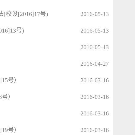
[2016]17号)
2016-05-13
]13号)
2016-05-13
2016-05-13
2016-04-27
15号）
2016-03-16
6号）
2016-03-16
2016-03-16
19号）
2016-03-16