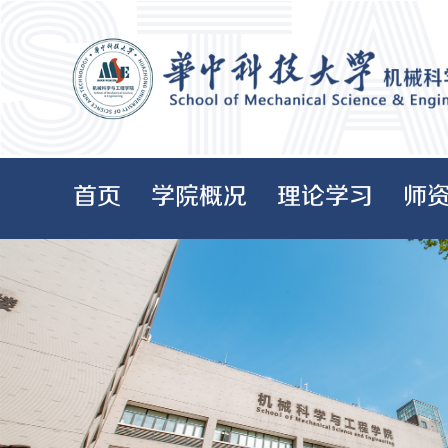
首页
学院概况
理论学习
师