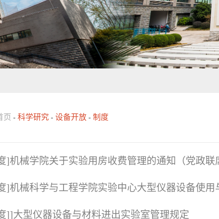
首页
科学研究
设备开放
制度
-
-
-
度]机械学院关于实验用房收费管理的通知（党政联席会决
制度]机械科学与工程学院实验中心大型仪器设备使用
制度]]大型仪器设备与材料进出实验室管理规定