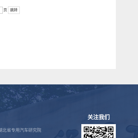
页
跳转
关注我们
湖北省专用汽车研究院