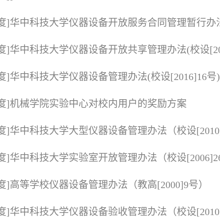
度]华中科技大学仪器设备开放服务合同管理暂行办法(校设
度]华中科技大学仪器设备开放共享管理办法(校设[2016
度]华中科技大学仪器设备管理办法(校设[2016]16号)
制度]机械学院实验中心对校内用户的奖励方案
度]华中科技大学大型仪器设备管理办法（校设[2010]
度]华中科技大学实验室开放管理办法（校设[2006]2
度]高等学校仪器设备管理办法（教高[2000]9号）
度]华中科技大学仪器设备验收管理办法（校设[2010]