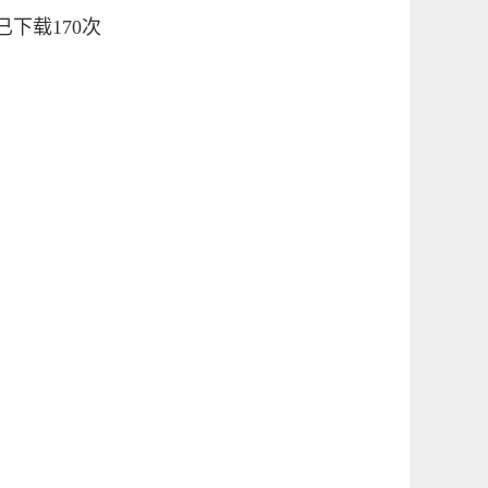
已下载
170
次