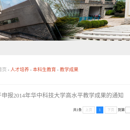
首页
人才培养
本科生教育
教学成果
-
-
-
于申报2014年华中科技大学高水平教学成果的通知
共1条
上页
1
下页
到第