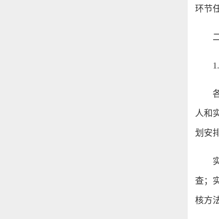
环节
人和
划安
查；
核方