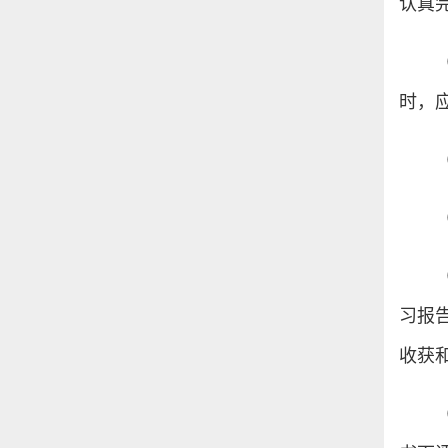
认真
时，
习报
收获