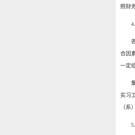
照财
合因
一定
实习
（系