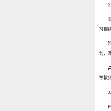
习相
划，
导教